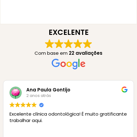
EXCELENTE
Com base em
22 avaliações
Ana Paula Gontijo
2 anos atrás
te clínica odontológica! É muito gratificante
Clínica
ar aqui.
Equipe