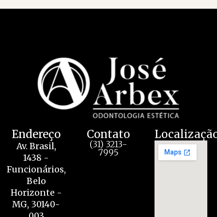
Endereço
Contato
Localizaçã
(31) 3213-
Av. Brasil,
7995
1438 -
Funcionários,
Belo
Horizonte -
MG, 30140-
003